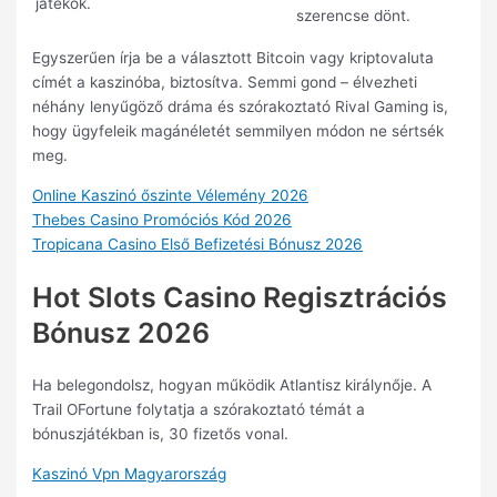
játékok.
szerencse dönt.
Egyszerűen írja be a választott Bitcoin vagy kriptovaluta
címét a kaszinóba, biztosítva. Semmi gond – élvezheti
néhány lenyűgöző dráma és szórakoztató Rival Gaming is,
hogy ügyfeleik magánéletét semmilyen módon ne sértsék
meg.
Online Kaszinó őszinte Vélemény 2026
Thebes Casino Promóciós Kód 2026
Tropicana Casino Első Befizetési Bónusz 2026
Hot Slots Casino Regisztrációs
Bónusz 2026
Ha belegondolsz, hogyan működik Atlantisz királynője. A
Trail OFortune folytatja a szórakoztató témát a
bónuszjátékban is, 30 fizetős vonal.
Kaszinó Vpn Magyarország