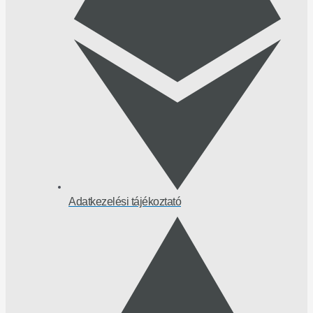
Adatkezelési tájékoztató