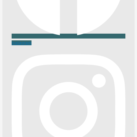
Instagram