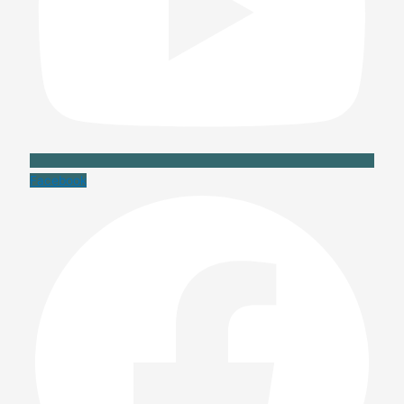
Facebook