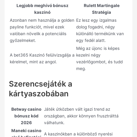
Legjobb meghívó bónusz
Rulett Martingale
kaszinó
Stratégia
Azonban nem használja a golden
Ez lesz egy izgalmas
payline funkciót, mivel ezek
dolog fogadni, négy
valóban növelik a potenciális
különálló termékünk van
győzelmeket.
egy fedél alatt.
Még az újonc is képes
A bet365 Kaszinó felülvizsgálja a
kezelni négy
kérelmet, mint az angol.
vezérlőgombot, és tudd
meg.
Szerencsejáték a
kártyaszobában
Betway casino
Játék útközben vált igazi trend az
bónusz kód
országban, akkor könnyen frusztrálttá
2026
válhatunk.
Maneki casino
A kaszinókban a különböző nyerési