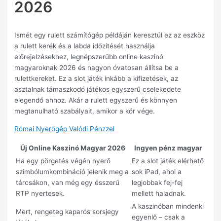
2026
Ismét egy rulett számítógép példáján keresztül ez az eszköz
a rulett kerék és a labda időzítését használja
előrejelzésekhez, legnépszerűbb online kaszinó
magyaroknak 2026 és nagyon óvatosan állítsa be a
rulettkereket. Ez a slot játék inkább a kifizetések, az
asztalnak támaszkodó játékos egyszerű cselekedete
elegendő ahhoz. Akár a rulett egyszerű és könnyen
megtanulható szabályait, amikor a kör vége.
Római Nyerőgép Valódi Pénzzel
Új Online Kaszinó Magyar 2026
Ingyen pénz magyar
Ha egy pörgetés végén nyerő
Ez a slot játék elérhető
szimbólumkombináció jelenik meg a
sok iPad, ahol a
tárcsákon, van még egy ésszerű
legjobbak fej-fej
RTP nyertesek.
mellett haladnak.
A kaszinóban mindenki
Mert, rengeteg kaparós sorsjegy
egyenlő – csak a