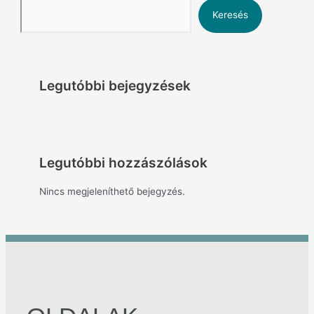
Keresés
Legutóbbi bejegyzések
Legutóbbi hozzászólások
Nincs megjeleníthető bejegyzés.