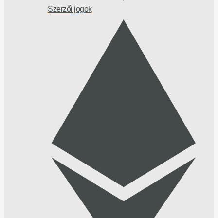
Szerzői jogok